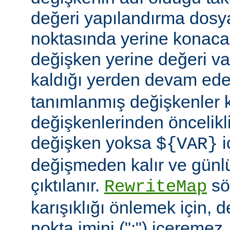
değeri yapılandırma dosy
noktasında yerine konaca
değişken yerine değeri va
kaldığı yerden devam ede
tanımlanmış değişkenler
değişkenlerinden öncelikli
değişken yoksa
i
${VAR}
değişmeden kalır ve günlü
çıktılanır.
söz
RewriteMap
karışıklığı önlemek için, d
nokta imini (":") içeremez.