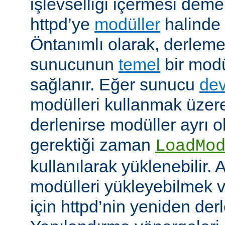
işlevselliği içermesi demekt
httpd’ye
modüller
halinde 
Öntanımlı olarak, derleme
sunucunun
temel
bir modü
sağlanır. Eğer sunucu
dev
modülleri kullanmak üzere
derlenirse modüller ayrı o
gerektiği zaman
LoadMo
kullanılarak yüklenebilir. 
modülleri yükleyebilmek 
için httpd’nin yeniden der