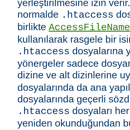
yerleştirilmesine izin veri
normalde
dos
.htaccess
birlikte
AccessFileName
kullanılarak rasgele bir isim
dosyalarına ye
.htaccess
yönergeler sadece dosya
dizine ve alt dizinlerine u
dosyalarında da ana yapı
dosyalarında geçerli sözdiz
dosyaları her 
.htaccess
yeniden okunduğundan b