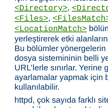
,
<Directory>
<Direct
,
<Files>
<FilesMatch
bölüm
<LocationMatch>
yerleştirerek etki alanlarını
Bu bölümler yönergelerin e
dosya sistemininin belli ye
URL’lerle sınırlar. Yerin
ayarlamalar yapmak için b
kullanılabilir.
httpd, çok sayıda farklı si