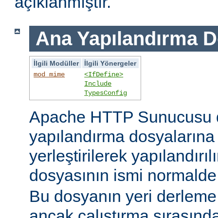
açıklanmıştır.
Ana Yapılandırma D
İlgili Modüller
İlgili Yönergeler
mod_mime
<IfDefine>
Include
TypesConfig
Apache HTTP Sunucusu 
yapılandırma dosyaların
yerleştirilerek yapılandırı
dosyasının ismi normald
Bu dosyanın yeri derleme s
ancak çalıştırma sırasınd