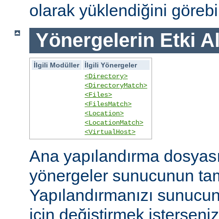
olarak yüklendiğini görebil
Yönergelerin Etki A
İlgili Modüller
İlgili Yönergeler
<Directory>
<DirectoryMatch>
<Files>
<FilesMatch>
<Location>
<LocationMatch>
<VirtualHost>
Ana yapılandırma dosyasın
yönergeler sunucunun ta
Yapılandırmanızı sunucunu
için değiştirmek isterseni