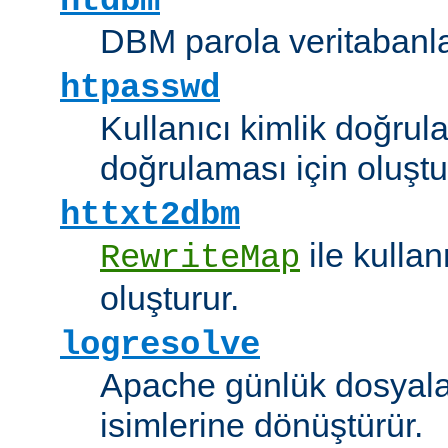
htdbm
DBM parola veritabanlar
htpasswd
Kullanıcı kimlik doğrul
doğrulaması için oluştu
httxt2dbm
ile kulla
RewriteMap
oluşturur.
logresolve
Apache günlük dosyalar
isimlerine dönüştürür.