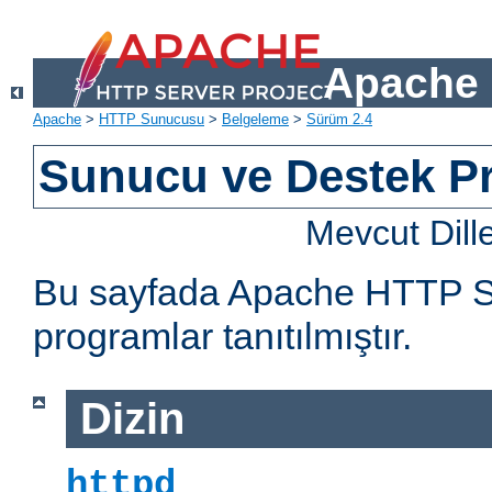
Apache 
Apache
>
HTTP Sunucusu
>
Belgeleme
>
Sürüm 2.4
Sunucu ve Destek Pr
Mevcut Dill
Bu sayfada Apache HTTP Sun
programlar tanıtılmıştır.
Dizin
httpd