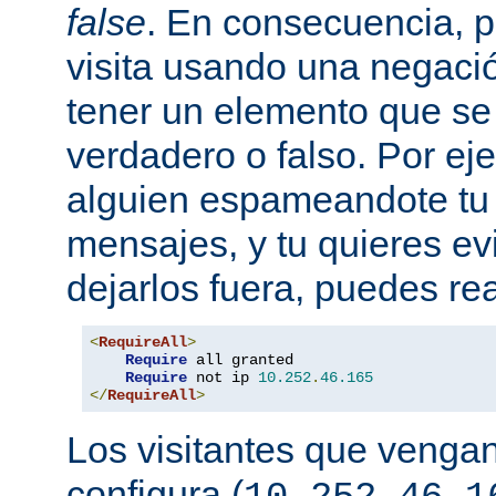
false
. En consecuencia, 
visita usando una negaci
tener un elemento que s
verdadero o falso. Por eje
alguien espameandote tu 
mensajes, y tu quieres ev
dejarlos fuera, puedes rea
<
RequireAll
>
Require
 all granted

Require
 not ip 
10.252
.
46.165
</
RequireAll
>
Los visitantes que vengan
configura (