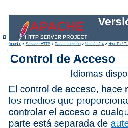
Versi
Apache
>
Servidor HTTP
>
Documentación
>
Versión 2.4
>
How-To / Tu
Control de Acceso
Idiomas dispo
El control de acceso, hace 
los medios que proporcion
controlar el acceso a cualqu
parte está separada de
aute