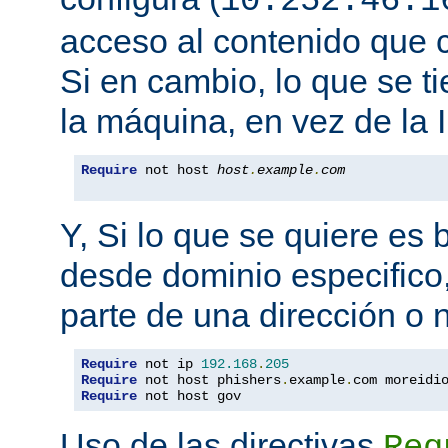
10.252.46.1
acceso al contenido que c
Si en cambio, lo que se t
la máquina, en vez de la I
Require
 not host 
host
.
example
.
com
Y, Si lo que se quiere es
desde dominio especifico,
parte de una dirección o
Require
 not ip 
192.168
.
205
Require
 not host phishers
.
example
.
com moreidi
Require
 not host gov
Uso de las directivas