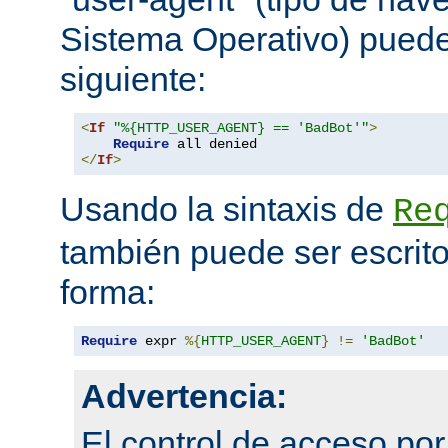
Sistema Operativo) pued
siguiente:
<
If
"%{HTTP_USER_AGENT} == 'BadBot'"
>
Require
</
If
>
Usando la sintaxis de
Re
también puede ser escrito
forma:
Require
 expr 
%{
HTTP_USER_AGENT
}
!=
'BadBot'
Advertencia:
El control de acceso po