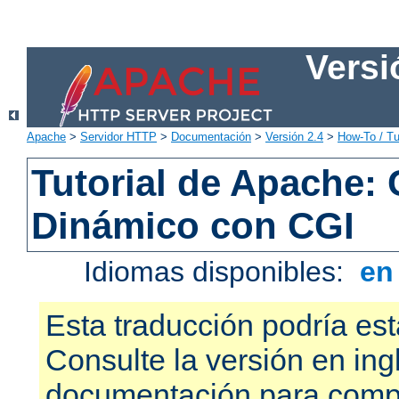
Versi
Apache
>
Servidor HTTP
>
Documentación
>
Versión 2.4
>
How-To / Tu
Tutorial de Apache:
Dinámico con CGI
Idiomas disponibles:
e
Esta traducción podría est
Consulte la versión en ing
documentación para compr