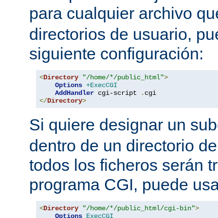
para cualquier archivo q
directorios de usuario, pu
siguiente configuración:
<
Directory
"/home/*/public_html"
>
Options
+ExecCGI
AddHandler
 cgi-script 
.
</
Directory
>
Si quiere designar un sub
dentro de un directorio de
todos los ficheros serán 
programa CGI, puede usar
<
Directory
"/home/*/public_html/cgi-bin"
>
Options
ExecCGI