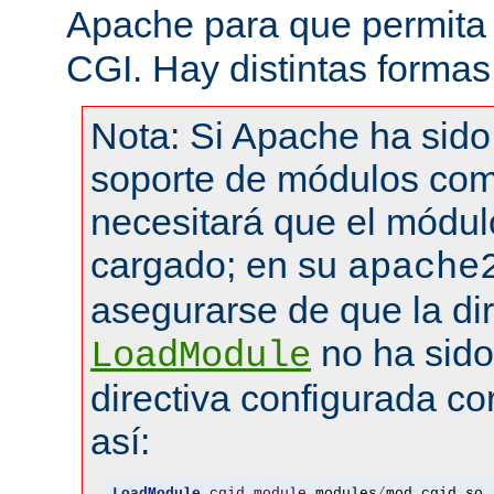
Apache para que permita 
CGI. Hay distintas formas
Nota: Si Apache ha sid
soporte de módulos com
necesitará que el módul
cargado; en su
apache
asegurarse de que la dir
no ha sid
LoadModule
directiva configurada co
así:
LoadModule
cgid_module
 modules
/
mod_cgid
.
so