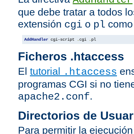
que debe tratar a todos lo
extensión
o
como 
cgi
pl
AddHandler
 cgi-script 
.
cgi 
.
pl
Ficheros .htaccess
El
tutorial
ens
.htaccess
programas CGI si no tien
.
apache2.conf
Directorios de Usuar
Para permitir la ejecuci