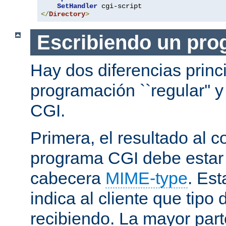
SetHandler
</
Directory
>
Escribiendo un pro
Hay dos diferencias princ
programación ``regular'' 
CGI.
Primera, el resultado al c
programa CGI debe estar
cabecera
MIME-type
. Es
indica al cliente que tipo
recibiendo. La mayor part