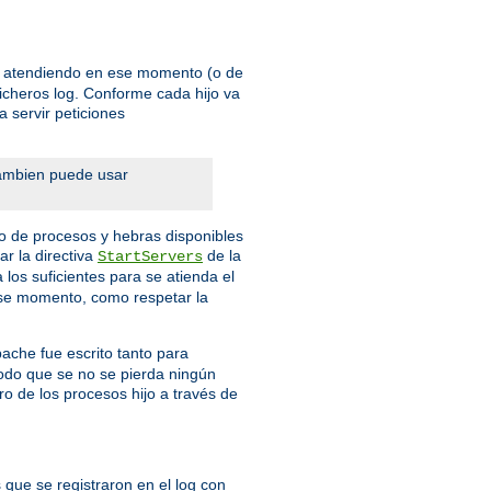
én atendiendo en ese momento (o de
ficheros log. Conforme cada hijo va
 servir peticiones
Tambien puede usar
o de procesos y hebras disponibles
r la directiva
de la
StartServers
los suficientes para se atienda el
 ese momento, como respetar la
pache fue escrito tanto para
modo que se no se pierda ningún
ro de los procesos hijo a través de
 que se registraron en el log con