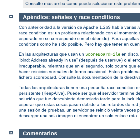
Consulte más arriba cómo puede solucionar este problem
Apéndice: señales y race conditions
Con anterioridad a la versión de Apache 1.2b9 había varias
r
race condition es: un problema relacionado con el momento 
esperado no se corresponde con el obtenido). Para aquellas a
conditions como ha sido posible. Pero hay que tener en cuent
En las arquitecturas que usan un
en disco,
ScoreBoardFile
"bind: Address already in use" (después de usar
) o el er
HUP
irrecuperable, mientras que en el segundo, solo ocurre que el 
hacer reinicios normales de forma ocasional. Estos problema
fichero scoreboard. Consulte la documentación de la directi
Todas las arquitecturas tienen una pequeña race condition e
persistente (KeepAlive). Puede ser que el servidor termine de
solución que fue descubierta demasiado tarde para la incluir
esperar que estas cosas pasen debido a los retardos de red y
una sesión de pruebas, un servidor se reinició veinte veces 
descargar una sola imagen ni encontrar un solo enlace roto.
Comentarios