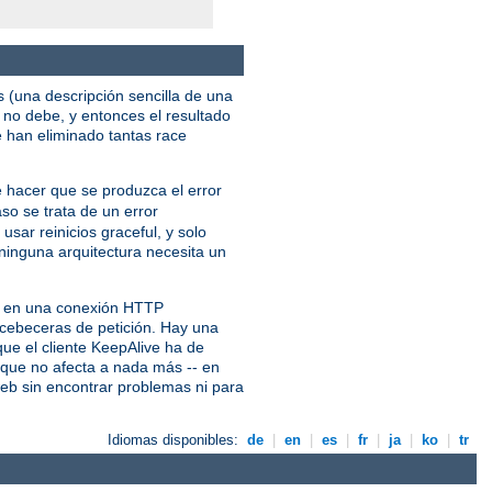
s (una descripción sencilla de una
no debe, y entonces el resultado
e han eliminado tantas race
e hacer que se produzca el error
aso se trata de un error
usar reinicios graceful, y solo
ninguna arquitectura necesita un
es en una conexión HTTP
s cebeceras de petición. Hay una
ue el cliente KeepAlive ha de
e que no afecta a nada más -- en
web sin encontrar problemas ni para
Idiomas disponibles:
de
|
en
|
es
|
fr
|
ja
|
ko
|
tr