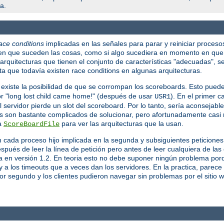
a.
ace conditions
implicadas en las señales para parar y reiniciar proceso
en que suceden las cosas, como si algo sucediera en momento en que 
rquitecturas que tienen el conjunto de características "adecuadas", s
a que todavía existen race conditions en algunas arquitecturas.
 existe la posibilidad de que se corrompan los scoreboards. Esto pued
ror "long lost child came home!" (después de usar
). En el primer c
USR1
servidor pierde un slot del scoreboard. Por lo tanto, sería aconsejable 
s son bastante complicados de solucionar, pero afortunadamente casi 
va
para ver las arquitecturas que la usan.
ScoreBoardFile
n cada proceso hijo implicada en la segunda y subsiguientes peticion
spués de leer la línea de petición pero antes de leer cualquiera de la
la en versión 1.2. En teoria esto no debe suponer ningún problema porq
 a los timeouts que a veces dan los servidores. En la practica, parec
por segundo y los clientes pudieron navegar sin problemas por el sitio 