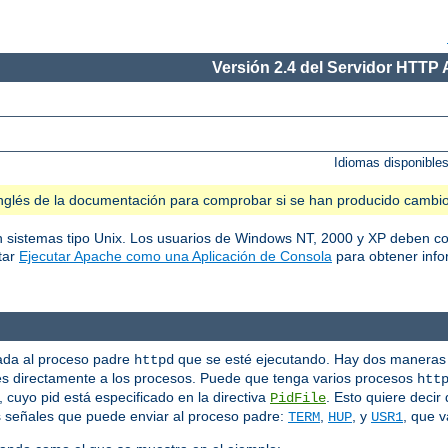
Versión 2.4 del Servidor HTTP
Idiomas disponible
n inglés de la documentación para comprobar si se han producido cambi
en sistemas tipo Unix. Los usuarios de Windows NT, 2000 y XP deben co
tar
Ejecutar Apache como una Aplicación de Consola
para obtener info
iada al proceso padre
que se esté ejecutando. Hay dos maneras 
httpd
s directamente a los procesos. Puede que tenga varios procesos
htt
cuyo pid está especificado en la directiva
. Esto quiere decir
PidFile
s señales que puede enviar al proceso padre:
,
, y
, que v
TERM
HUP
USR1