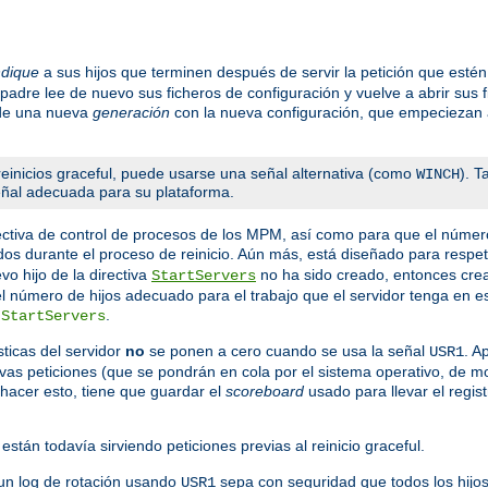
ndique
a sus hijos que terminen después de servir la petición que est
 padre lee de nuevo sus ficheros de configuración y vuelve a abrir sus 
 de una nueva
generación
con la nueva configuración, que empeciezan a
einicios graceful, puede usarse una señal alternativa (como
). 
WINCH
señal adecuada para su plataforma.
ctiva de control de procesos de los MPM, así como para que el númer
dos durante el proceso de reinicio. Aún más, está diseñado para respeta
o hijo de la directiva
no ha sido creado, entonces crea 
StartServers
 el número de hijos adecuado para el trabajo que el servidor tenga en
a
.
StartServers
ticas del servidor
no
se ponen a cero cuando se usa la señal
. A
USR1
evas peticiones (que se pondrán en cola por el sistema operativo, de 
hacer esto, tiene que guardar el
scoreboard
usado para llevar el regist
están todavía sirviendo peticiones previas al reinicio graceful.
un log de rotación usando
sepa con seguridad que todos los hijos
USR1