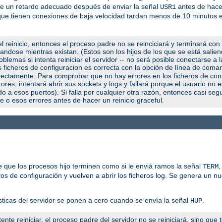
use un retardo adecuado después de enviar la señal
antes de hacer
USR1
os que tienen conexiones de baja velocidad tardan menos de 10 minutos
l reinicio, entonces el proceso padre no se reinciciará y terminará con
utandose mientras existan. (Estos son los hijos de los que se está salie
blemas si intenta reiniciar el servidor -- no será posible conectarse a 
us ficheros de configuracion es correcta con la opción de línea de com
orrectamente. Para comprobar que no hay errores en los ficheros de con
ores, intentará abrir sus sockets y logs y fallará porque el usuario no 
a esos puertos). Si falla por cualquier otra razón, entonces casi seg
e o esos errores antes de hacer un reinicio graceful.
 que los procesos hijo terminen como si le enviá ramos la señal
,
TERM
vos de configuración y vuelven a abrir los ficheros log. Se genera un n
sticas del servidor se ponen a cero cuando se envía la señal
.
HUP
ente reiniciar, el proceso padre del servidor no se reiniciará, sino que 