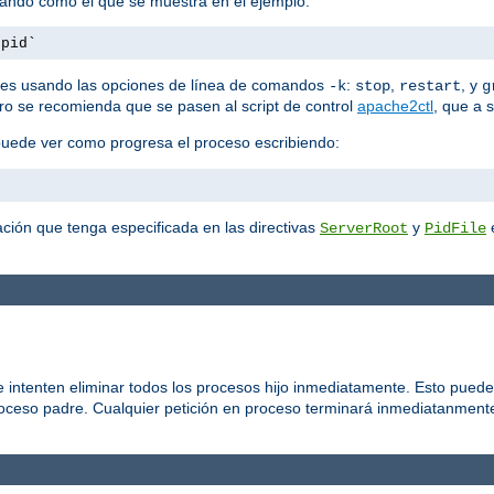
mando como el que se muestra en el ejemplo:
.pid`
es usando las opciones de línea de comandos
:
,
, y
-k
stop
restart
g
ero se recomienda que se pasen al script de control
apache2ctl
, que a 
puede ver como progresa el proceso escribiendo:
ción que tenga especificada en las directivas
y
e
ServerRoot
PidFile
 intenten eliminar todos los procesos hijo inmediatamente. Esto puede
roceso padre. Cualquier petición en proceso terminará inmediatanmente,