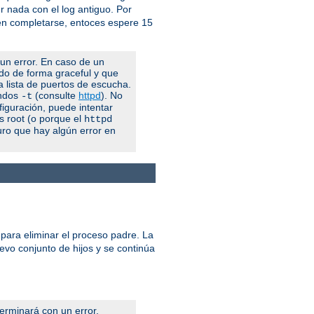
 nada con el log antiguo. Por
 en completarse, entoces espere 15
 un error. En caso de un
ndo de forma graceful y que
la lista de puertos de escucha.
andos
(consulte
httpd
). No
-t
figuración, puede intentar
es root (o porque el
httpd
uro que hay algún error en
 para eliminar el proceso padre. La
uevo conjunto de hijos y se continúa
terminará con un error.