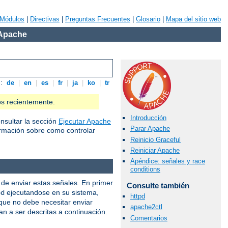
Módulos
|
Directivas
|
Preguntas Frecuentes
|
Glosario
|
Mapa del sitio web
 Apache
s:
de
|
en
|
es
|
fr
|
ja
|
ko
|
tr
os recientemente.
Introducción
nsultar la sección
Ejecutar Apache
Parar Apache
rmación sobre como controlar
Reinicio Graceful
Reiniciar Apache
Apéndice: señales y race
conditions
de enviar estas señales. En primer
Consulte también
ejecutandose en su sistema,
pd
httpd
 que no debe necesitar enviar
apache2ctl
an a ser descritas a continuación.
Comentarios