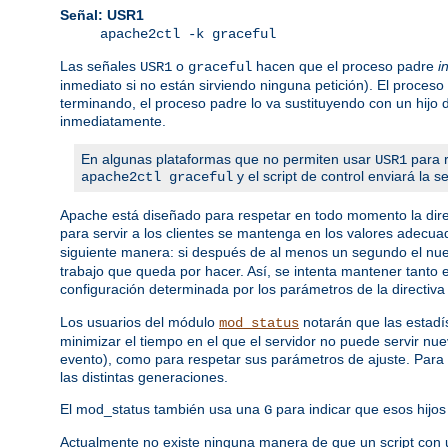
Señal: USR1
apache2ctl -k graceful
Las señales
o
hacen que el proceso padre
i
USR1
graceful
inmediato si no están sirviendo ninguna petición). El proceso
terminando, el proceso padre lo va sustituyendo con un hijo
inmediatamente.
En algunas plataformas que no permiten usar
para r
USR1
y el script de control enviará la 
apache2ctl graceful
Apache está diseñado para respetar en todo momento la dire
para servir a los clientes se mantenga en los valores adecua
siguiente manera: si después de al menos un segundo el nuev
trabajo que queda por hacer. Así, se intenta mantener tanto
configuración determinada por los parámetros de la directiv
Los usuarios del módulo
notarán que las estadís
mod_status
minimizar el tiempo en el que el servidor no puede servir nu
evento), como para respetar sus parámetros de ajuste. Para 
las distintas generaciones.
El mod_status también usa una
para indicar que esos hijos 
G
Actualmente no existe ninguna manera de que un script con 