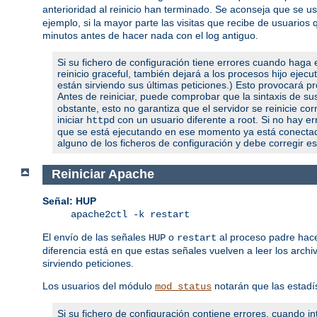
anterioridad al reinicio han terminado. Se aconseja que se 
ejemplo, si la mayor parte las visitas que recibe de usuari
minutos antes de hacer nada con el log antiguo.
Si su fichero de configuración tiene errores cuando haga e
reinicio graceful, también dejará a los procesos hijo ejec
están sirviendo sus últimas peticiones.) Esto provocará pro
Antes de reiniciar, puede comprobar que la sintaxis de s
obstante, esto no garantiza que el servidor se reinicie c
iniciar
con un usuario diferente a root. Si no hay err
httpd
que se está ejecutando en ese momento ya está conectado 
alguno de los ficheros de configuración y debe corregir es
Reiniciar Apache
Señal: HUP
apache2ctl -k restart
El envío de las señales
o
al proceso padre hace
HUP
restart
diferencia está en que estas señales vuelven a leer los archi
sirviendo peticiones.
Los usuarios del módulo
notarán que las estadí
mod_status
Si su fichero de configuración contiene errores, cuando int