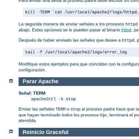
Para enviar una señal al proceso padre debe escribir un co
kill -TERM `cat /usr/local/apache2/logs/httpd
La segunda manera de enviar señales a los procesos
httpd
abajo. Estas opciones se le pueden pasar al binario
httpd
, p
Después de haber enviado las señales que desee a
, 
httpd
tail -f /usr/local/apache2/logs/error_log
Modifique estos ejemplos para que coincidan con la configura
configuración.
Parar Apache
Señal: TERM
apache2ctl -k stop
Enviar las señales
o
al proceso padre hace que se
TERM
stop
que hayan terminado todos los procesos hijo, terminará el p
atendida.
Reinicio Graceful