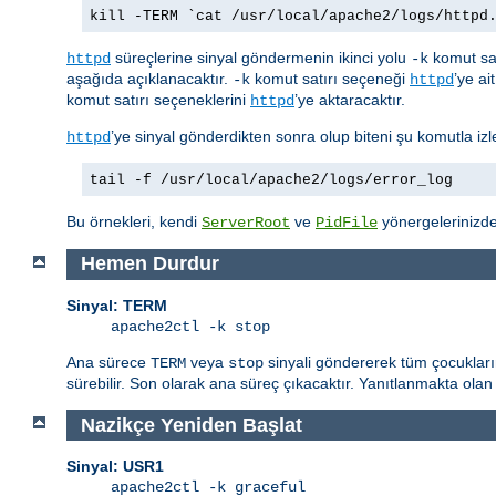
kill -TERM `cat /usr/local/apache2/logs/httpd
süreçlerine sinyal göndermenin ikinci yolu
komut sat
httpd
-k
aşağıda açıklanacaktır.
komut satırı seçeneği
’ye ai
-k
httpd
komut satırı seçeneklerini
’ye aktaracaktır.
httpd
’ye sinyal gönderdikten sonra olup biteni şu komutla izle
httpd
tail -f /usr/local/apache2/logs/error_log
Bu örnekleri, kendi
ve
yönergelerinizdek
ServerRoot
PidFile
Hemen Durdur
Sinyal: TERM
apache2ctl -k stop
Ana sürece
veya
sinyali göndererek tüm çocukları
TERM
stop
sürebilir. Son olarak ana süreç çıkacaktır. Yanıtlanmakta olan 
Nazikçe Yeniden Başlat
Sinyal: USR1
apache2ctl -k graceful