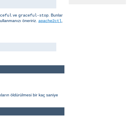
ve
. Bunlar
ceful
graceful-stop
kullanmanızı öneririz.
,
apache2ctl
ların öldürülmesi bir kaç saniye