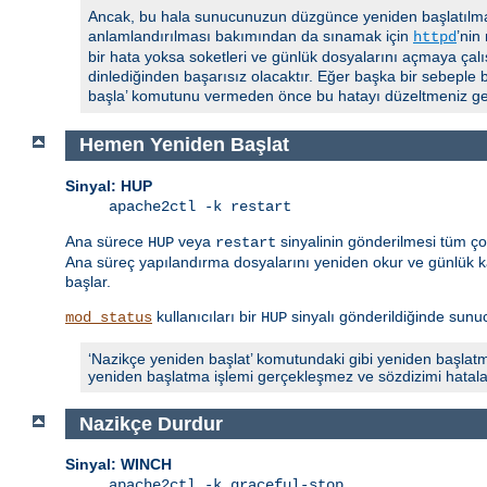
Ancak, bu hala sunucunuzun düzgünce yeniden başlatılmas
anlamlandırılması bakımından da sınamak için
’nin
httpd
bir hata yoksa soketleri ve günlük dosyalarını açmaya çalı
dinlediğinden başarısız olacaktır. Eğer başka bir sebeple 
başla’ komutunu vermeden önce bu hatayı düzeltmeniz ger
Hemen Yeniden Başlat
Sinyal: HUP
apache2ctl -k restart
Ana sürece
veya
sinyalinin gönderilmesi tüm ç
HUP
restart
Ana süreç yapılandırma dosyalarını yeniden okur ve günlük ka
başlar.
kullanıcıları bir
sinyalı gönderildiğinde sunucu
mod_status
HUP
‘Nazikçe yeniden başlat’ komutundaki gibi yeniden başlatm
yeniden başlatma işlemi gerçekleşmez ve sözdizimi hatalarıyla
Nazikçe Durdur
Sinyal: WINCH
apache2ctl -k graceful-stop