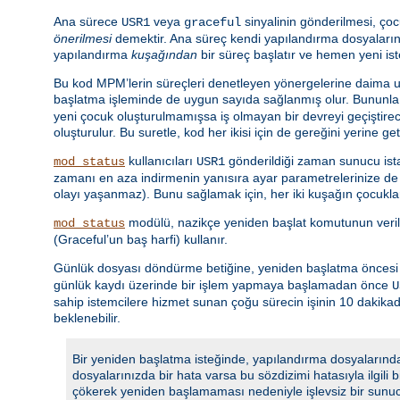
Ana sürece
veya
sinyalinin gönderilmesi, çoc
USR1
graceful
önerilmesi
demektir. Ana süreç kendi yapılandırma dosyalarını
yapılandırma
kuşağından
bir süreç başlatır ve hemen yeni is
Bu kod MPM’lerin süreçleri denetleyen yönergelerine daima uy
başlatma işleminde de uygun sayıda sağlanmış olur. Bununla 
yeni çocuk oluşturulmamışsa iş olmayan bir devreyi geçiştir
oluşturulur. Bu suretle, kod her ikisi için de gereğini yerine ge
kullanıcıları
gönderildiği zaman sunucu istat
mod_status
USR1
zamanı en aza indirmenin yanısıra ayar parametrelerinize de u
olayı yaşanmaz). Bunu sağlamak için, her iki kuşağın çocuklar
modülü, nazikçe yeniden başlat komutunun veri
mod_status
(Graceful’un baş harfi) kullanır.
Günlük dosyası döndürme betiğine, yeniden başlatma öncesi gü
günlük kaydı üzerinde bir işlem yapmaya başlamadan önce
U
sahip istemcilere hizmet sunan çoğu sürecin işinin 10 dakik
beklenebilir.
Bir yeniden başlatma isteğinde, yapılandırma dosyalarında
dosyalarınızda bir hata varsa bu sözdizimi hatasıyla ilgili
çökerek yeniden başlamaması nedeniyle işlevsiz bir sunu