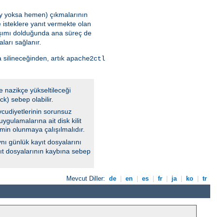
 şey yoksa hemen) çıkmalarının
 isteklere yanıt vermekte olan
aşımı dolduğunda ana süreç de
ları sağlanır.
 silineceğinden, artık
apache2ctl
e nazikçe yükseltileceği
k) sebep olabilir.
vcudiyetlerinin sorunsuz
ygulamalarına ait disk kilit
min olunmaya çalışılmalıdır.
nı günlük kayıt dosyalarını
ayıt dosyalarının kaybına sebep
Mevcut Diller:
de
|
en
|
es
|
fr
|
ja
|
ko
|
tr