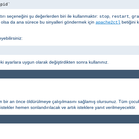
.pid`
ırı seçeneğini şu değerlerden biri ile kullanmaktır:
,
,
stop
restart
gra
t olsa da ana sürece bu sinyalleri göndermek için
betiğini 
apache2ctl
yebilirsiniz:
i ayarlara uygun olarak değiştirdikten sonra kullanınız.
n bir an önce öldürülmeye çalışılmasını sağlamış olursunuz. Tüm çocuk
istekler hemen sonlandırılacak ve artık isteklere yanıt verilmeyecektir.