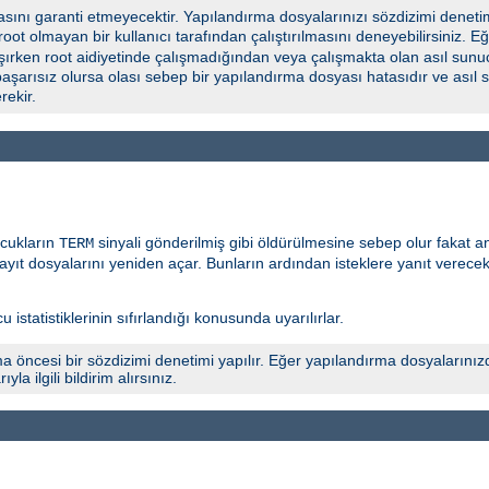
ını garanti etmeyecektir. Yapılandırma dosyalarınızı sözdizimi deneti
 root olmayan bir kullanıcı tarafından çalıştırılmasını deneyebilirsiniz.
şırken root aidiyetinde çalışmadığından veya çalışmakta olan asıl sunuc
başarısız olursa olası sebep bir yapılandırma dosyası hatasıdır ve asıl
ekir.
ocukların
sinyali gönderilmiş gibi öldürülmesine sebep olur fakat 
TERM
yıt dosyalarını yeniden açar. Bunların ardından isteklere yanıt verece
 istatistiklerinin sıfırlandığı konusunda uyarılırlar.
a öncesi bir sözdizimi denetimi yapılır. Eğer yapılandırma dosyalarınız
 ilgili bildirim alırsınız.