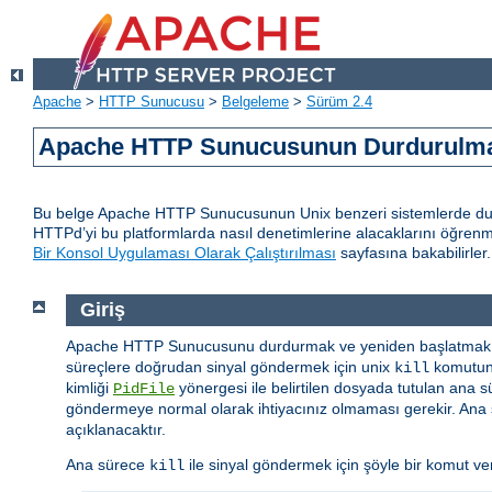
Apache
>
HTTP Sunucusu
>
Belgeleme
>
Sürüm 2.4
Apache HTTP Sunucusunun Durdurulmas
Bu belge Apache HTTP Sunucusunun Unix benzeri sistemlerde durd
HTTPd’yi bu platformlarda nasıl denetimlerine alacaklarını öğren
Bir Konsol Uygulaması Olarak Çalıştırılması
sayfasına bakabilirler.
Giriş
Apache HTTP Sunucusunu durdurmak ve yeniden başlatmak i
süreçlere doğrudan sinyal göndermek için unix
komutunu
kill
kimliği
yönergesi ile belirtilen dosyada tutulan ana s
PidFile
göndermeye normal olarak ihtiyacınız olmaması gerekir. Ana s
açıklanacaktır.
Ana sürece
ile sinyal göndermek için şöyle bir komut vere
kill