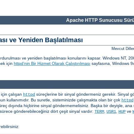
Apache HTTP Sunucusu Sürü
ı ve Yeniden Başlatılması
Mevcut Dille
urulması ve yeniden başlatılması konularını kapsar. Windows NT, 200
mek için
httpd’nin Bir Hizmet Olarak Çalıştırılması
sayfasına, Windows 9x 
çin çalışan
süreçlerine bir sinyal göndermeniz gerekir. Sinyal gönd
httpd
n kullanımıdır. Bu suretle, sisteminizde çalışmakta olan bir çok
httpd
üreç dışında hiçbirine sinyal göndermemelisiniz. Başka bir deyişle, ana 
ürece gönderebileceğiniz dört çeşit sinyal vardır:
,
,
ve
TERM
USR1
HUP
bilirsiniz: