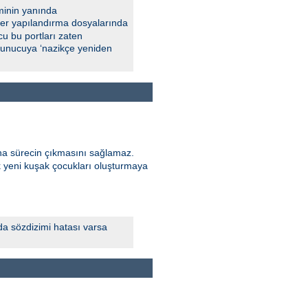
minin yanında
 Eğer yapılandırma dosyalarında
u bu portları zaten
 sunucuya ‘nazikçe yeniden
ana sürecin çıkmasını sağlamaz.
k yeni kuşak çocukları oluşturmaya
da sözdizimi hatası varsa