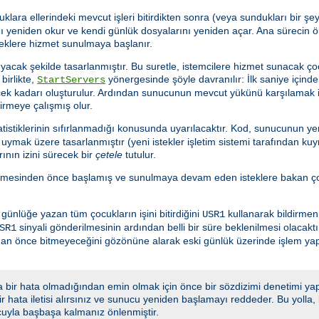
uklara ellerindeki mevcut işleri bitirdikten sonra (veya sundukları bir 
 yeniden okur ve kendi günlük dosyalarını yeniden açar. Ana sürecin ö
teklere hizmet sunulmaya başlanır.
acak şekilde tasarlanmıştır. Bu suretle, istemcilere hizmet sunacak ço
birlikte,
yönergesinde şöyle davranılır: İlk saniye için
StartServers
ecek kadarı oluşturulur. Ardından sunucunun mevcut yükünü karşılamak 
tirmeye çalışmış olur.
istiklerinin sıfırlanmadığı konusunda uyarılacaktır. Kod, sunucunun yen
ymak üzere tasarlanmıştır (yeni istekler işletim sistemi tarafından kuy
ının izini sürecek bir
çetele
tutulur.
lmesinden önce başlamış ve sunulmaya devam eden isteklere bakan çoc
nlüğe yazan tüm çocukların işini bitirdiğini
kullanarak bildirmeni
USR1
sinyali gönderilmesinin ardından belli bir süre beklenilmesi olacakt
SR1
adan önce bitmeyeceğini gözönüne alarak eski günlük üzerinde işlem y
 bir hata olmadığından emin olmak için önce bir sözdizimi denetimi yap
 bir hata iletisi alırsınız ve sunucu yeniden başlamayı reddeder. Bu yoll
cuyla başbaşa kalmanız önlenmiştir.