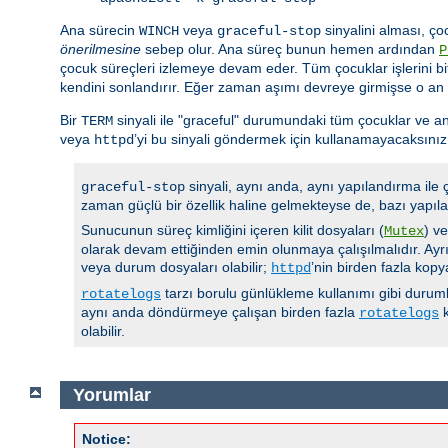
Ana sürecin
veya
sinyalini alması, ço
WINCH
graceful-stop
önerilmesine
sebep olur. Ana süreç bunun hemen ardından
P
çocuk süreçleri izlemeye devam eder. Tüm çocuklar işlerini bi
kendini sonlandırır. Eğer zaman aşımı devreye girmişse o an
Bir
sinyali ile "graceful" durumundaki tüm çocuklar ve an
TERM
veya
’yi bu sinyali göndermek için kullanamayacaksınız
httpd
sinyali, aynı anda, aynı yapılandırma ile
graceful-stop
zaman güçlü bir özellik haline gelmekteyse de, bazı yapıla
Sunucunun süreç kimliğini içeren kilit dosyaları (
) v
Mutex
olarak devam ettiğinden emin olunmaya çalışılmalıdır. Ayrı
veya durum dosyaları olabilir;
’nin birden fazla kop
httpd
tarzı borulu günlükleme kullanımı gibi durumla
rotatelogs
aynı anda döndürmeye çalışan birden fazla
k
rotatelogs
olabilir.
Yorumlar
Notice: