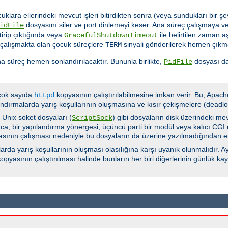
cuklara ellerindeki mevcut işleri bitirdikten sonra (veya sundukları bir
dosyasını siler ve port dinlemeyi keser. Ana süreç çalışmaya ve
idFile
tirip çıktığında veya
ile belirtilen zaman 
GracefulShutdownTimeout
 çalışmakta olan çocuk süreçlere
sinyali gönderilerek hemen çıkma
TERM
a süreç hemen sonlandırılacaktır. Bununla birlikte,
dosyası da
PidFile
.
 çok sayıda
kopyasının çalıştırılabilmesine imkan verir. Bu, Apach
httpd
ndırmalarda yarış koşullarının oluşmasına ve kısır çekişmelere (deadloc
e Unix soket dosyaları (
) gibi dosyaların disk üzerindeki me
ScriptSock
ca, bir yapılandırma yönergesi, üçüncü parti bir modül veya kalıcı CGI u
yasının çalışması nedeniyle bu dosyaların da üzerine yazılmadığından e
rda yarış koşullarının oluşması olasılığına karşı uyanık olunmalıdır. Ay
opyasının çalıştırılması halinde bunların her biri diğerlerinin günlük k