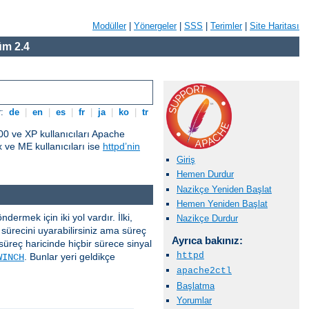
Modüller
|
Yönergeler
|
SSS
|
Terimler
|
Site Haritası
m 2.4
r:
de
|
en
|
es
|
fr
|
ja
|
ko
|
tr
0 ve XP kullanıcıları Apache
ve ME kullanıcıları ise
httpd’nin
Giriş
Hemen Durdur
Nazikçe Yeniden Başlat
Hemen Yeniden Başlat
ermek için iki yol vardır. İlki,
Nazikçe Durdur
sürecini uyarabilirsiniz ama süreç
Ayrıca bakınız:
süreç haricinde hiçbir sürece sinyal
httpd
. Bunlar yeri geldikçe
WINCH
apache2ctl
Başlatma
Yorumlar