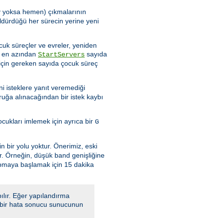
şey yoksa hemen) çıkmalarının
ldürdüğü her sürecin yerine yeni
cuk süreçler ve evreler, yeniden
de en azından
sayıda
StartServers
için gereken sayıda çocuk süreç
i isteklere yanıt veremediği
ruğa alınacağından bir istek kaybı
ukları imlemek için ayrıca bir
G
n bir yolu yoktur. Önerimiz, eski
ır. Örneğin, düşük band genişliğine
apmaya başlamak için 15 dakika
ılır. Eğer yapılandırma
a, bir hata sonucu sunucunun