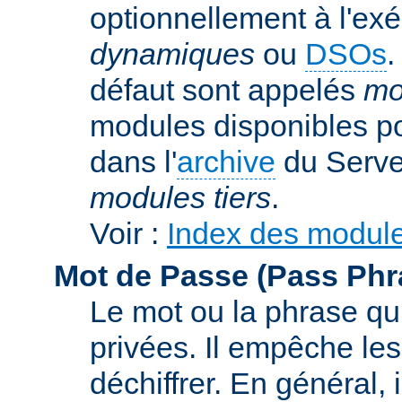
optionnellement à l'ex
dynamiques
ou
DSOs
.
défaut sont appelés
mo
modules disponibles p
dans l'
archive
du Serve
modules tiers
.
Voir :
Index des modul
Mot de Passe (Pass Phr
Le mot ou la phrase qui
privées. Il empêche les
déchiffrer. En général, 