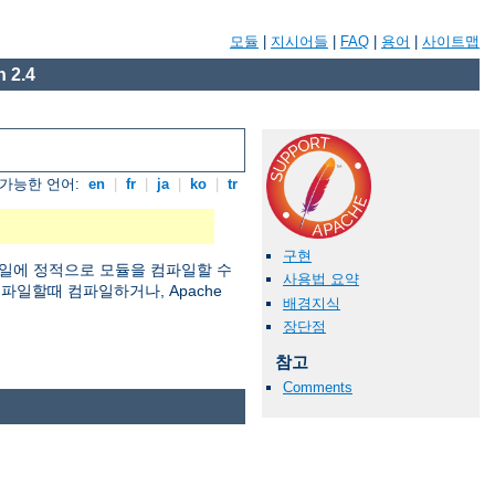
모듈
|
지시어들
|
FAQ
|
용어
|
사이트맵
 2.4
가능한 언어:
en
|
fr
|
ja
|
ko
|
tr
구현
일에 정적으로 모듈을 컴파일할 수
사용법 요약
 컴파일할때 컴파일하거나, Apache
배경지식
장단점
참고
Comments