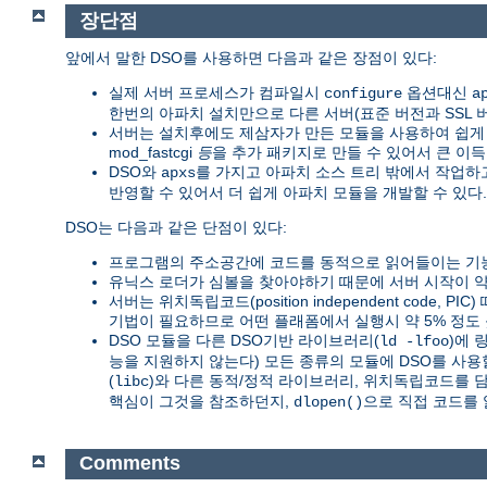
장단점
앞에서 말한 DSO를 사용하면 다음과 같은 장점이 있다:
실제 서버 프로세스가 컴파일시
옵션대신
configure
a
한번의 아파치 설치만으로 다른 서버(표준 버전과 SSL 버전,
서버는 설치후에도 제삼자가 만든 모듈을 사용하여 쉽게 확장
mod_fastcgi
등
을 추가 패키지로 만들 수 있어서 큰 이득
DSO와
를 가지고 아파치 소스 트리 밖에서 작업
apxs
반영할 수 있어서 더 쉽게 아파치 모듈을 개발할 수 있다.
DSO는 다음과 같은 단점이 있다:
프로그램의 주소공간에 코드를 동적으로 읽어들이는 기능
유닉스 로더가 심볼을 찾아야하기 때문에 서버 시작이 약 
서버는 위치독립코드(position independent code, PI
기법이 필요하므로 어떤 플래폼에서 실행시 약 5% 정도 
DSO 모듈을 다른 DSO기반 라이브러리(
)에 
ld -lfoo
능을 지원하지 않는다) 모든 종류의 모듈에 DSO를 사용
(
)와 다른 동적/정적 라이브러리, 위치독립코드를 
libc
핵심이 그것을 참조하던지,
으로 직접 코드를 
dlopen()
Comments