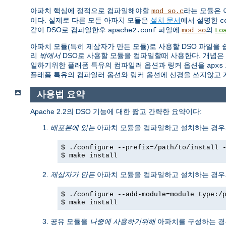
아파치 핵심에 정적으로 컴파일해야할
라는 모듈은 
mod_so.c
이다. 실제로 다른 모든 아파치 모듈은
설치 문서
에서 설명한
c
같이 DSO로 컴파일한후
파일에
의
apache2.conf
mod_so
Lo
아파치 모듈(특히 제삼자가 만든 모듈)로 사용할 DSO 파일을
리
밖에서
DSO로 사용할 모듈을 컴파일할때 사용한다. 개념은
일하기위한 플래폼 특유의 컴파일러 옵션과 링커 옵션을
apxs
플래폼 특유의 컴파일러 옵션와 링커 옵션에 신경을 쓰지않고 
사용법 요약
Apache 2.2의 DSO 기능에 대한 짧고 간략한 요약이다:
배포본에 있는
아파치 모듈을 컴파일하고 설치하는 경우.
$ ./configure --prefix=/path/to/install 
$ make install
제삼자가 만든
아파치 모듈을 컴파일하고 설치하는 경우.
$ ./configure --add-module=module_type:/
$ make install
공유 모듈을
나중에 사용하기위해
아파치를 구성하는 경