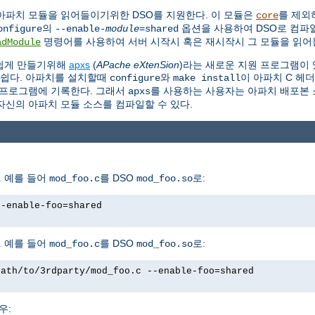
아파치 모듈을 읽어들이기위한 DSO를 지원한다. 이 모듈은
를 제외
core
의
옵션을 사용하여 DSO로 컴파일
onfigure
--enable-
module
=shared
명령어를 사용하여 서버 시작시 혹은 재시작시 그 모듈을 읽어들
adModule
 쉽게 만들기위해
apxs
(
APache eXtenSion
)라는 새로운 지원 프로그램이 
 쉽다. 아파치를 설치할때
와
이 아파치 C 헤
configure
make install
프로그램에 기록한다. 그래서
를 사용하는 사용자는 아파치 배포본 소
apxs
자신의 아파치 모듈 소스를 컴파일할 수 있다.
 예를 들어
를 DSO
로:
mod_foo.c
mod_foo.so
--enable-foo=shared
 예를 들어
를 DSO
로:
mod_foo.c
mod_foo.so
path/to/3rdparty/mod_foo.c --enable-foo=shared
우: