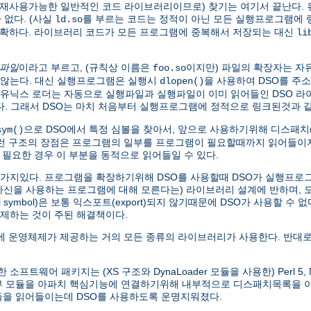
가 재사용가능한 일반적인 코드 라이브러리이므로) 찾기는 여기서 끝난다. 
없다. (사실
를 부르는 코드는 정적이 아닌 모든 실행프로그램에
ld.so
명확하다. 라이브러리 코드가 모든 프로그램에 중복해서 저장되는 대신
li
 파일
이라고 부르고, (규칙상 이름은
이지만) 파일의 확장자는 자
foo.so
않는다. 대신 실행프로그램은 실행시
을 사용하여 DSO를 주
dlopen()
본 유닉스 로더는 자동으로 실행파일과 실행파일이 이미 읽어들인 DSO 
찾는다. 그래서 DSO는 마치 처음부터 실행프로그램에 정적으로 링크된것과
으로 DSO에서 특정 심볼을 찾아서, 앞으로 사용하기위해 디스패치(di
sym()
이런 구조의 장점은 프로그램의 일부를 프로그램이 필요할때까지 읽어들이지
 필요한 경우 이 부분을 동적으로 읽어들일 수 있다.
한가지있다. 프로그램을 확장하기위해 DSO를 사용할때 DSO가 실행프로그램
 자신을 사용하는 프로그램에 대해 모른다는) 라이브러리 설계에 반하며,
symbol)은 보통 익스포트(export)되지 않기때문에 DSO가 사용할 수 
제하는 것이 주된 해결책이다.
 운영체제가 제공하는 거의 모든 종류의 라이브러리가 사용한다. 반대로
웨어 패키지는 (XS 구조와 DynaLoader 모듈을 사용한) Perl 5, Net
외부 모듈을 아파치 핵심기능에 연결하기위해 내부적으로 디스패치목록을
모듈을 읽어들이는데 DSO를 사용하도록 운명지워졌다.