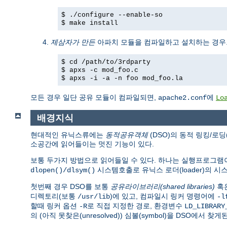
$ ./configure --enable-so
$ make install
제삼자가 만든
아파치 모듈을 컴파일하고 설치하는 경우
$ cd /path/to/3rdparty
$ apxs -c mod_foo.c
$ apxs -i -a -n foo mod_foo.la
모든 경우 일단 공유 모듈이 컴파일되면,
에
apache2.conf
Lo
배경지식
현대적인 유닉스류에는
동적공유객체
(DSO)의 동적 링킹/로딩
소공간에 읽어들이는 멋진 기능이 있다.
보통 두가지 방법으로 읽어들일 수 있다. 하나는 실행프로그
시스템호출로 유닉스 로더(loader)의 
dlopen()/dlsym()
첫번째 경우 DSO를 보통
공유라이브러리(shared libraries)
혹
디렉토리(보통
)에 있고, 컴파일시 링커 명령어에
/usr/lib
-l
할때 링커 옵션
로 직접 지정한 경로, 환경변수
-R
LD_LIBRARY
의 (아직 못찾은(unresolved)) 심볼(symbol)을 DSO에서 찾게