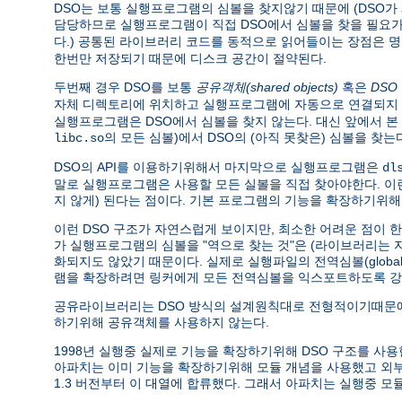
DSO는 보통 실행프로그램의 심볼을 찾지않기 때문에 (DSO
담당하므로 실행프로그램이 직접 DSO에서 심볼을 찾을 필요가 
다.) 공통된 라이브러리 코드를 동적으로 읽어들이는 장점은 
한번만 저장되기 때문에 디스크 공간이 절약된다.
두번째 경우 DSO를 보통
공유객체(shared objects)
혹은
DSO
자체 디렉토리에 위치하고 실행프로그램에 자동으로 연결되지 
실행프로그램은 DSO에서 심볼을 찾지 않는다. 대신 앞에서 
의 모든 심볼)에서 DSO의 (아직 못찾은) 심볼을 
libc.so
DSO의 API를 이용하기위해서 마지막으로 실행프로그램은
dl
말로 실행프로그램은 사용할 모든 실볼을 직접 찾아야한다. 
지 않게) 된다는 점이다. 기본 프로그램의 기능을 확장하기위해
이런 DSO 구조가 자연스럽게 보이지만, 최소한 어려운 점이 
가 실행프로그램의 심볼을 "역으로 찾는 것"은 (라이브러리는
화되지도 않았기 때문이다. 실제로 실행파일의 전역심볼(global 
램을 확장하려면 링커에게 모든 전역심볼을 익스포트하도록 강
공유라이브러리는 DSO 방식의 설계원칙대로 전형적이기때문에
하기위해 공유객체를 사용하지 않는다.
1998년 실행중 실제로 기능을 확장하기위해 DSO 구조를 사용한 소프트
아파치는 이미 기능을 확장하기위해 모듈 개념을 사용했고 
1.3 버전부터 이 대열에 합류했다. 그래서 아파치는 실행중 