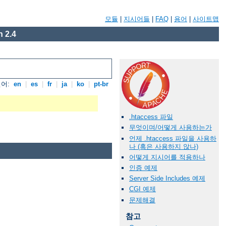
모듈
|
지시어들
|
FAQ
|
용어
|
사이트맵
 2.4
언어:
en
|
es
|
fr
|
ja
|
ko
|
pt-br
.htaccess 파일
무엇이며/어떻게 사용하는가
언제 .htaccess 파일을 사용하
나 (혹은 사용하지 않나)
어떻게 지시어를 적용하나
인증 예제
Server Side Includes 예제
CGI 예제
문제해결
참고