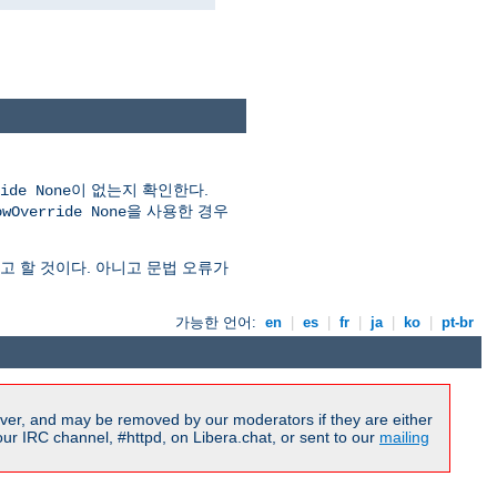
이 없는지 확인한다.
ide None
을 사용한 경우
owOverride None
 할 것이다. 아니고 문법 오류가
가능한 언어:
en
|
es
|
fr
|
ja
|
ko
|
pt-br
ver, and may be removed by our moderators if they are either
r IRC channel, #httpd, on Libera.chat, or sent to our
mailing