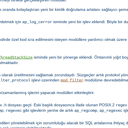
 oranda kolaylaştıran yeni bir kimlik doğrulama artalanı sağlayıcı şema
aydetmek için
isminde yeni bir işlev eklendi. Böyle bir 
ap_log_cerror
akdirde özel kod icra edilmesini isteyen modüllere yardımcı olmak üzere
isminde yeni bir yönerge eklendi. Öntanımlı yığıt b
ThreadStackSize
ulmaktadır.
ru olarak üretilmesini sağlamak zorundaydı. Süzgeçler artık protokol yön
işlevi üzerinden
modülüne devredebilmek
ilter_protocol
mod_filter
/zamanlanmış işlerini yapacak modülleri etkinleştirir.
dosyası geçti. Eski başlık dosyasınca ifade olunan POSIX.2
x.h
regex
,
gibi işlevlerin yerine de artık
,
işl
mp
regexec
ap_regcomp
ap_regexec
dileri yönetebilmek için sorumluluğu alacak bir SQL artalanına ihtiyaç 
 çok verimsiz olabilmektedir.