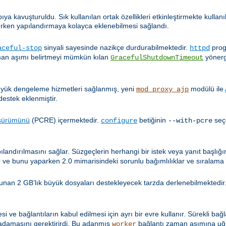
pıya kavuşturuldu. Sık kullanılan ortak özellikleri etkinleştirmekte kulla
ırken yapılandırmaya kolayca eklenebilmesi sağlandı.
sinyali sayesinde nazikçe durdurabilmektedir.
prog
aceful-stop
httpd
aman aşımı belirtmeyi mümkün kılan
yönerg
GracefulShutdownTimeout
 yük dengeleme hizmetleri sağlanmış, yeni
modülü ile
mod_proxy_ajp
destek eklenmiştir.
 sürümünü
(PCRE) içermektedir.
betiğinin
seç
configure
--with-pcre
ılandırılmasını sağlar. Süzgeçlerin herhangi bir istek veya yanıt başlı
 ve bunu yaparken 2.0 mimarisindeki sorunlu bağımlılıklar ve sıralama 
unan 2 GB’lık büyük dosyaları destekleyecek tarzda derlenebilmektedir.
ve bağlantıların kabul edilmesi için ayrı bir evre kullanır. Sürekli bağla
damasını gerektirirdi. Bu adanmış
bağlantı zaman aşımına uğr
worker