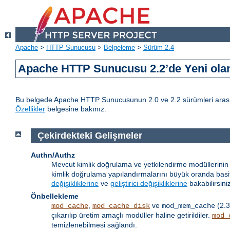
Apache
>
HTTP Sunucusu
>
Belgeleme
>
Sürüm 2.4
Apache HTTP Sunucusu 2.2’de Yeni olan
Bu belgede Apache HTTP Sunucusunun 2.0 ve 2.2 sürümleri arasındak
Özellikler
belgesine bakınız.
Çekirdekteki Gelişmeler
Authn/Authz
Mevcut kimlik doğrulama ve yetkilendirme modüllerinin 
kimlik doğrulama yapılandırmalarını büyük oranda basitleş
değişikliklerine
ve
geliştirici değişikliklerine
bakabilirsini
Önbellekleme
,
ve
(2.3
mod_cache
mod_cache_disk
mod_mem_cache
çıkarılıp üretim amaçlı modüller haline getirildiler.
mod_
temizlenebilmesi sağlandı.