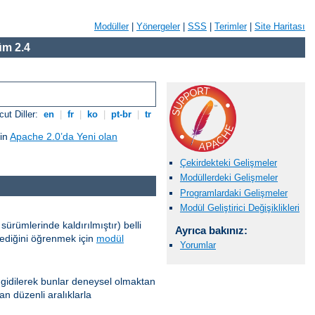
Modüller
|
Yönergeler
|
SSS
|
Terimler
|
Site Haritası
m 2.4
ut Diller:
en
|
fr
|
ko
|
pt-br
|
tr
çin
Apache 2.0’da Yeni olan
Çekirdekteki Gelişmeler
Modüllerdeki Gelişmeler
Programlardaki Gelişmeler
Modül Geliştirici Değişiklikleri
ürümlerinde kaldırılmıştır) belli
Ayrıca bakınız:
ilediğini öğrenmek için
modül
Yorumlar
 gidilerek bunlar deneysel olmaktan
an düzenli aralıklarla