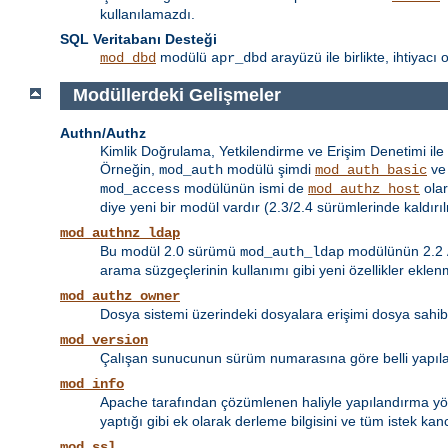
kullanılamazdı.
SQL Veritabanı Desteği
modülü
arayüzü ile birlikte, ihtiyac
mod_dbd
apr_dbd
Modüllerdeki Gelişmeler
Authn/Authz
Kimlik Doğrulama, Yetkilendirme ve Erişim Denetimi ile i
Örneğin,
modülü şimdi
v
mod_auth
mod_auth_basic
modülünün ismi de
olar
mod_access
mod_authz_host
diye yeni bir modül vardır (2.3/2.4 sürümlerinde kaldırıl
mod_authnz_ldap
Bu modül 2.0 sürümü
modülünün 2.2
mod_auth_ldap
arama süzgeçlerinin kullanımı gibi yeni özellikler eklenm
mod_authz_owner
Dosya sistemi üzerindeki dosyalara erişimi dosya sahi
mod_version
Çalışan sunucunun sürüm numarasına göre belli yapıland
mod_info
Apache tarafından çözümlenen haliyle yapılandırma yön
yaptığı gibi ek olarak derleme bilgisini ve tüm istek kanc
mod_ssl