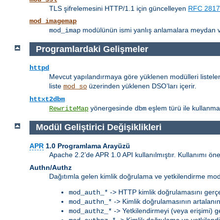
TLS şifrelemesini HTTP/1.1 için güncelleyen
RFC 2817
mod_imagemap
modülünün ismi yanlış anlamalara meydan 
mod_imap
Programlardaki Gelişmeler
httpd
Mevcut yapılandırmaya göre yüklenen modülleri listele
liste
üzerinden yüklenen DSO’ları içerir.
mod_so
httxt2dbm
yönergesinde
eşlem türü ile kullanma
RewriteMap
dbm
Modül Geliştirici Değişiklikleri
APR
1.0 Programlama Arayüzü
Apache 2.2’de APR 1.0 API kullanılmıştır. Kullanımı ön
Authn/Authz
Dağıtımla gelen kimlik doğrulama ve yetkilendirme modülle
-> HTTP kimlik doğrulamasını gerçe
mod_auth_*
-> Kimlik doğrulamasının artalanı
mod_authn_*
-> Yetkilendirmeyi (veya erişimi) g
mod_authz_*
-> Kimlik doğrulama ve yetkilendir