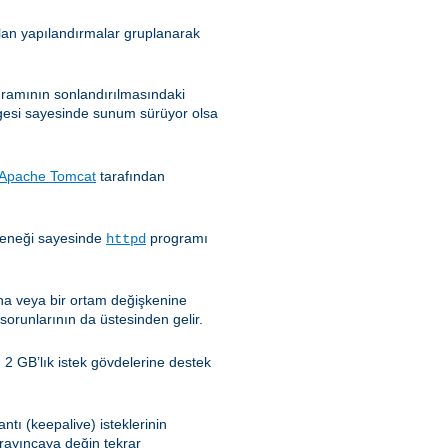
nılan yapılandırmalar gruplanarak
ramının sonlandırılmasındaki
esi sayesinde sunum sürüyor olsa
Apache Tomcat
tarafından
eneği sayesinde
programı
httpd
ğına veya bir ortam değişkenine
sorunlarının da üstesinden gelir.
 2 GB’lık istek gövdelerine destek
ntı (keepalive) isteklerinin
ayıncaya değin tekrar