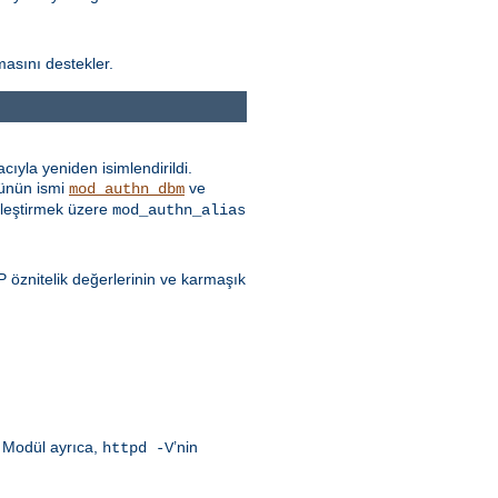
masını destekler.
ıyla yeniden isimlendirildi.
ünün ismi
ve
mod_authn_dbm
itleştirmek üzere
mod_authn_alias
öznitelik değerlerinin ve karmaşık
. Modül ayrıca,
’nin
httpd -V