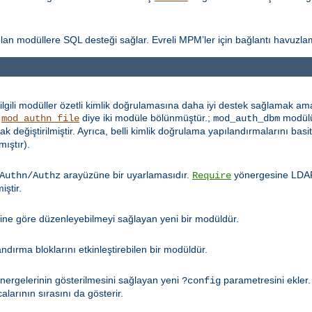
ı olan modüllere SQL desteği sağlar. Evreli MPM’ler için bağlantı havuzla
lgili modüller özetli kimlik doğrulamasına daha iyi destek sağlamak amac
e
diye iki modüle bölünmüştür.;
modül
mod_authn_file
mod_auth_dbm
ak değiştirilmiştir. Ayrıca, belli kimlik doğrulama yapılandırmalarını bas
mıştır).
arayüzüne bir uyarlamasıdır.
yönergesine LDAP 
Authn/Authz
Require
iştir.
bine göre düzenleyebilmeyi sağlayan yeni bir modüldür.
ırma bloklarını etkinleştirebilen bir modüldür.
ergelerinin gösterilmesini sağlayan yeni
parametresini ekler
?config
alarının sırasını da gösterir.