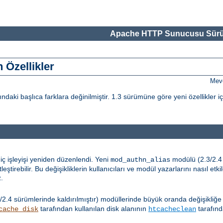
Apache HTTP Sunucusu Sürü
 Özellikler
Mevc
i başlıca farklara değinilmiştir. 1.3 sürümüne göre yeni özellikler i
iç işleyişi yeniden düzenlendi. Yeni
modülü (2.3/2.4 s
mod_authn_alias
tirebilir. Bu değişikliklerin kullanıcıları ve modül yazarlarını nasıl etk
z.
/2.4 sürümlerinde kaldırılmıştır) modüllerinde büyük oranda değişikliğe
tarafından kullanılan disk alanının
tarafınd
cache_disk
htcacheclean