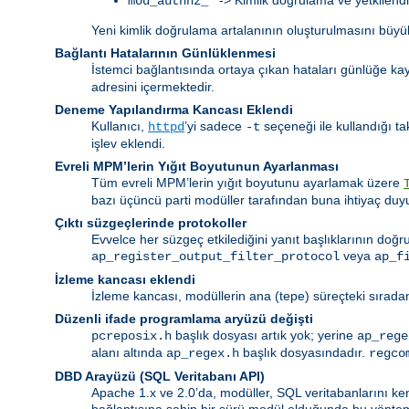
mod_authnz_*
Yeni kimlik doğrulama artalanının oluşturulmasını büyük
Bağlantı Hatalarının Günlüklenmesi
İstemci bağlantısında ortaya çıkan hataları günlüğe k
adresini içermektedir.
Deneme Yapılandırma Kancası Eklendi
Kullanıcı,
’yi sadece
seçeneği ile kullandığı t
httpd
-t
işlev eklendi.
Evreli MPM’lerin Yığıt Boyutunun Ayarlanması
Tüm evreli MPM’lerin yığıt boyutunu ayarlamak üzere
bazı üçüncü parti modüller tarafından buna ihtiyaç duy
Çıktı süzgeçlerinde protokoller
Evvelce her süzgeç etkilediğini yanıt başlıklarının doğ
veya
ap_register_output_filter_protocol
ap_f
İzleme kancası eklendi
İzleme kancası, modüllerin ana (tepe) süreçteki sıradan
Düzenli ifade programlama aryüzü değişti
başlık dosyası artık yok; yerine
pcreposix.h
ap_rege
alanı altında
başlık dosyasındadır.
ap_regex.h
regco
DBD Arayüzü (SQL Veritabanı API)
Apache 1.x ve 2.0’da, modüller, SQL veritabanlarını ken
bağlantısına sahip bir sürü modül olduğunda bu yöntem