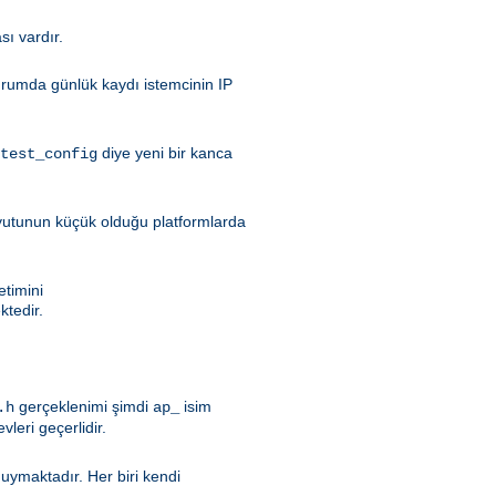
sı vardır.
durumda günlük kaydı istemcinin IP
diye yeni bir kanca
test_config
oyutunun küçük olduğu platformlarda
etimini
tedir.
gerçeklenimi şimdi
isim
.h
ap_
evleri geçerlidir.
duymaktadır. Her biri kendi