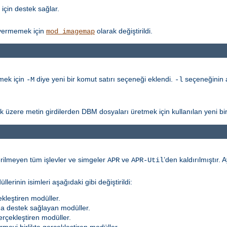
için destek sağlar.
vermemek için
olarak değiştirildi.
mod_imagemap
mek için
diye yeni bir komut satırı seçeneği eklendi.
seçeneğinin a
-M
-l
k üzere metin girdilerden DBM dosyaları üretmek için kullanılan yeni bi
erilmeyen tüm işlevler ve simgeler
ve
’den kaldırılmıştır. A
APR
APR-Util
rinin isimleri aşağıdaki gibi değiştirildi:
kleştiren modüller.
na destek sağlayan modüller.
erçekleştiren modüller.
meyi birlikte gerçekleştiren modüller.