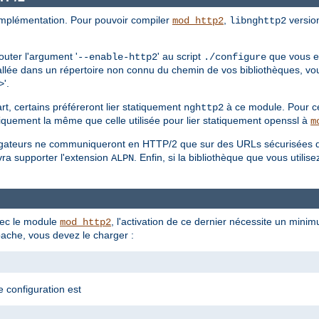
mplémentation. Pour pouvoir compiler
,
version
mod_http2
libnghttp2
outer l'argument '
' au script
que vous ex
--enable-http2
./configure
allée dans un répertoire non connu du chemin de vos bibliothèques, vo
'.
>
t, certains préféreront lier statiquement
à ce module. Pour ce 
nghttp2
iquement la même que celle utilisée pour lier statiquement openssl à
m
avigateurs ne communiqueront en HTTP/2 que sur des URLs sécurisées 
vra supporter l'extension
. Enfin, si la bibliothèque que vous utili
ALPN
ec le module
, l'activation de ce dernier nécessite un mini
mod_http2
ache, vous devez le charger :
e configuration est