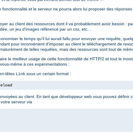
te fonctionnalité et le serveur ne pourra alors lui proposer des réponses
voyer au client des ressources dont il va probablement avoir besoin : 
dée, un jeu d'images référencé par un css, etc...
conomiser le temps qu'il lui aurait fallu pour envoyer une requête, que
ndant pour inconvénient d'imposer au client le téléchargement de resso
aturément de telles requêtes, mais des ressources sont tout de même
 faire le meilleur usage de cette fonctionnalité de HTTP/2 et tout le mo
er vous-même à ces expérimentations :
 en-têtes
sous un certain format :
Link
reload
nvoyées au client. En tant que développeur web vous pouvez définir ce
 votre serveur via