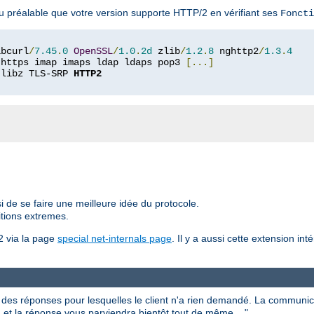
u préalable que votre version supporte HTTP/2 en vérifiant ses
Foncti
ibcurl
/
7.45
.
0
OpenSSL
/
1.0
.
2d
 zlib
/
1.2
.
8
 nghttp2
/
1.3
.
4
 https imap imaps ldap ldaps pop3 
[...]
 libz TLS-SRP 
HTTP2
i de se faire une meilleure idée du protocole.
itions extremes.
2 via la page
special net-internals page
. Il y a aussi cette extension in
es réponses pour lesquelles le client n'a rien demandé. La communic
 et la réponse vous parviendra bientôt tout de même ..."