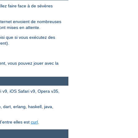
llez faire face à de sévères
 internet envoient de nombreuses
ont mises en attente.
oisi que si vous exécutez des
ent).
ent, vous pouvez jouer avec la
 v9, iOS Safari v9, Opera v35,
dart, erlang, haskell, java,
'entre elles est
curl
.