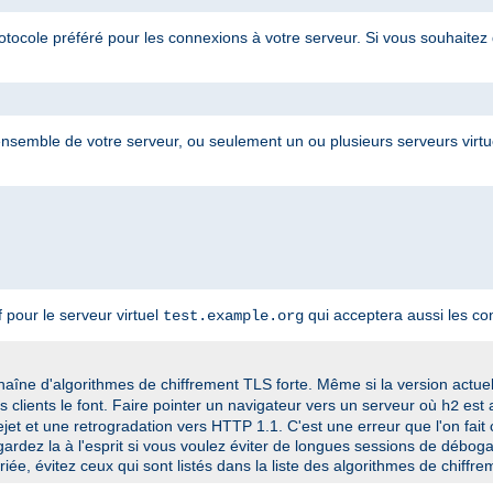
otocole préféré pour les connexions à votre serveur. Si vous souhaitez 
 l'ensemble de votre serveur, ou seulement un ou plusieurs serveurs virt
pour le serveur virtuel
qui acceptera aussi les c
test.example.org
chaîne d'algorithmes de chiffrement TLS forte. Même si la version actue
es clients le font. Faire pointer un navigateur vers un serveur où
est 
h2
ejet et une retrogradation vers HTTP 1.1. C'est une erreur que l'on fai
ardez la à l'esprit si vous voulez éviter de longues sessions de déboga
iée, évitez ceux qui sont listés dans la
liste des algorithmes de chiffr