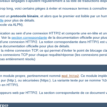
eaux langages s'ajoutent régulièrement à sa liste de traductions dispo
trop long, voici certains pièges à éviter et nouveaux termes à connaîtr
 est un
protocole binaire
, et alors que le premier est lisible par un hu
lle
pour plus de détails.
cole via ALPN).
nication au sein d'une connexion HTTP/2 et comporte une en-tête et u
 Voir la
section correspondante
de la documentation officielle pour plus
ein d'une connexion HTTP/2. La notion correspondante dans HTTP/1 es
a documentation officielle pour plus de détails.
la même connexion TCP, ce qui permet d'éviter le point de blocage cl
lles connexions TCP pour chaque requête/réponse (les connexions persi
pas entièrement résolu)
a un module propre, pertinemment nommé
. Ce module implém
mod_http2
pur (http:), ou sécurisées (https:). La variante texte pur se nomme '
h2
le en HTTP/1.
veloppeurs web par HTTP/2. La section correspondante de ce document
TP/2