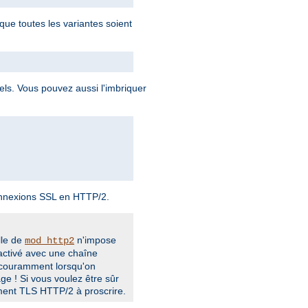
que toutes les variantes soient
uels. Vous pouvez aussi l'imbriquer
onnexions SSL en HTTP/2.
lle de
n'impose
mod_http2
activé avec une chaîne
t couramment lorsqu'on
ge ! Si vous voulez être sûr
ement TLS HTTP/2 à proscrire.