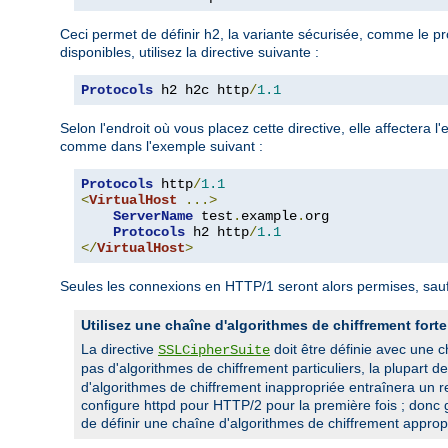
Ceci permet de définir h2, la variante sécurisée, comme le pr
disponibles, utilisez la directive suivante :
Protocols
 h2 h2c http
/
1.1
Selon l'endroit où vous placez cette directive, elle affectera
comme dans l'exemple suivant :
Protocols
 http
/
1.1
<
VirtualHost
...>
ServerName
 test
.
example
.
org

Protocols
 h2 http
/
1.1
</
VirtualHost
>
Seules les connexions en HTTP/1 seront alors permises, sauf 
Utilisez une chaîne d'algorithmes de chiffrement forte
La directive
doit être définie avec une 
SSLCipherSuite
pas d'algorithmes de chiffrement particuliers, la plupart d
d'algorithmes de chiffrement inappropriée entraînera un r
configure httpd pour HTTP/2 pour la première fois ; donc g
de définir une chaîne d'algorithmes de chiffrement appropr