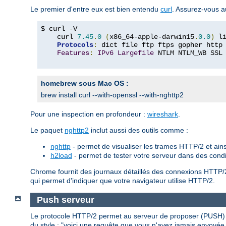
Le premier d'entre eux est bien entendu
curl
. Assurez-vous a
$ curl 
-
V

    curl 
7.45
.
0
(
x86_64-apple-darwin15
.
0.0
)
 l
Protocols
:
 dict file ftp ftps gopher http
Features
:
IPv6
Largefile
 NTLM NTLM_WB SSL
homebrew sous Mac OS :
brew install curl --with-openssl --with-nghttp2
Pour une inspection en profondeur :
wireshark
.
Le paquet
nghttp2
inclut aussi des outils comme :
nghttp
- permet de visualiser les trames HTTP/2 et ains
h2load
- permet de tester votre serveur dans des cond
Chrome fournit des journaux détaillés des connexions HTTP/
qui permet d'indiquer que votre navigateur utilise HTTP/2.
Push serveur
Le protocole HTTP/2 permet au serveur de proposer (PUSH) d
du style : "voici une requête que vous n'avez jamais envoyée,