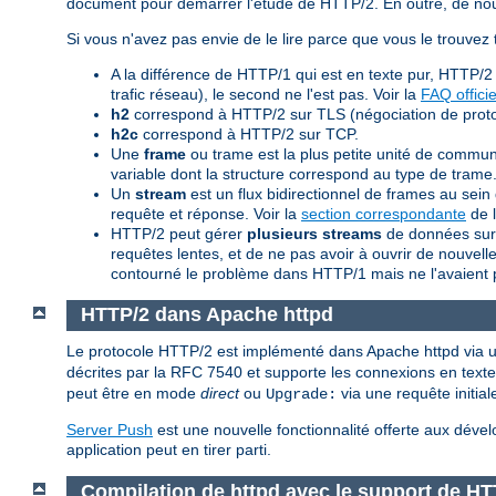
document pour démarrer l'étude de HTTP/2. En outre, de nouv
Si vous n'avez pas envie de le lire parce que vous le trouvez 
A la différence de HTTP/1 qui est en texte pur, HTTP/2
trafic réseau), le second ne l'est pas. Voir la
FAQ officie
h2
correspond à HTTP/2 sur TLS (négociation de proto
h2c
correspond à HTTP/2 sur TCP.
Une
frame
ou trame est la plus petite unité de commu
variable dont la structure correspond au type de trame.
Un
stream
est un flux bidirectionnel de frames au s
requête et réponse. Voir la
section correspondante
de l
HTTP/2 peut gérer
plusieurs streams
de données sur 
requêtes lentes, et de ne pas avoir à ouvrir de nouve
contourné le problème dans HTTP/1 mais ne l'avaient 
HTTP/2 dans Apache httpd
Le protocole HTTP/2 est implémenté dans Apache httpd vi
décrites par la RFC 7540 et supporte les connexions en texte 
peut être en mode
direct
ou
via une requête initia
Upgrade:
Server Push
est une nouvelle fonctionnalité offerte aux dé
application peut en tirer parti.
Compilation de httpd avec le support de HT