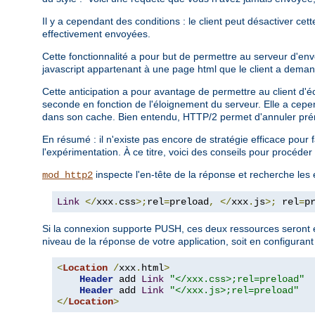
Il y a cependant des conditions : le client peut désactiver cet
effectivement envoyées.
Cette fonctionnalité a pour but de permettre au serveur d'en
javascript appartenant à une page html que le client a deman
Cette anticipation a pour avantage de permettre au client d'é
seconde en fonction de l'éloignement du serveur. Elle a cepe
dans son cache. Bien entendu, HTTP/2 permet d'annuler prém
En résumé : il n'existe pas encore de stratégie efficace pour
l'expérimentation. À ce titre, voici des conseils pour procéd
inspecte l'en-tête de la réponse et recherche les
mod_http2
Link
</
xxx
.
css
>;
rel
=
preload
,
</
xxx
.
js
>;
 rel
=
p
Si la connexion supporte PUSH, ces deux ressources seront e
niveau de la réponse de votre application, soit en configurant
<
Location
/
xxx
.
html
>
Header
 add 
Link
"</xxx.css>;rel=preload"
Header
 add 
Link
"</xxx.js>;rel=preload"
</
Location
>