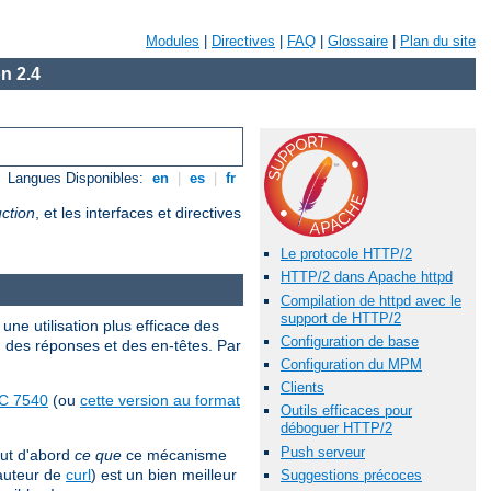
Modules
|
Directives
|
FAQ
|
Glossaire
|
Plan du site
n 2.4
Langues Disponibles:
en
|
es
|
fr
ction
, et les interfaces et directives
Le protocole HTTP/2
HTTP/2 dans Apache httpd
Compilation de httpd avec le
support de HTTP/2
une utilisation plus efficace des
Configuration de base
, des réponses et des en-têtes. Par
Configuration du MPM
Clients
C 7540
(ou
cette version au format
Outils efficaces pour
déboguer HTTP/2
Push serveur
out d'abord
ce que
ce mécanisme
'auteur de
curl
) est un bien meilleur
Suggestions précoces