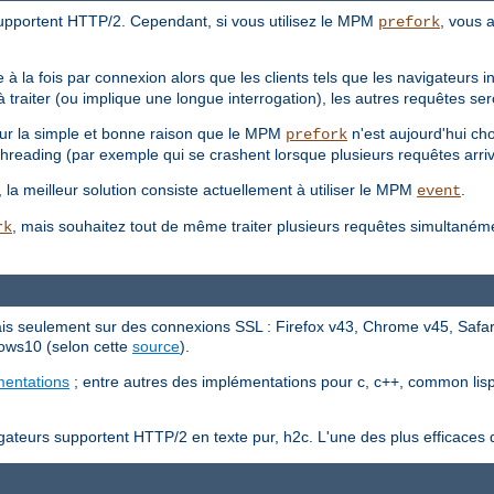
upportent HTTP/2. Cependant, si vous utilisez le MPM
, vous a
prefork
 à la fois par connexion alors que les clients tels que les navigateurs
traiter (ou implique une longue interrogation), les autres requêtes ser
our la simple et bonne raison que le MPM
n'est aujourd'hui ch
prefork
threading (par exemple qui se crashent lorsque plusieurs requêtes arriv
t, la meilleur solution consiste actuellement à utiliser le MPM
.
event
, mais souhaitez tout de même traiter plusieurs requêtes simultaném
rk
s seulement sur des connexions SSL : Firefox v43, Chrome v45, Safari
ows10 (selon cette
source
).
mentations
; entre autres des implémentations pour c, c++, common lisp, 
teurs supportent HTTP/2 en texte pur, h2c. L'une des plus efficaces d