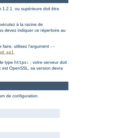
 1.2.1. ou supérieure doit être
écutez à la racine de
us devez indiquer ce répertoire au
faire, utilisez l'argument
--
.
od_ssl
de type
; votre serveur doit
https:
sez est OpenSSL, sa version devra
mum de configuration