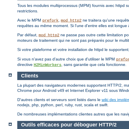
Tous les modules multiprocessus (MPM) fournis avec httpd s
restrictions.
Avec le MPM
,
ne traitera qu'une requête
prefork
mod_http2
requêtes au même moment. Si l'une d'entre elles est longue à 
Par défaut,
ne passe pas outre cette limitation p
mod_http2
moteurs de traitement qui ne sont pas préparés pour le multi
Si votre plateforme et votre installation de httpd le supporten
Si vous n'avez pas d'autre choix que d'utiliser le MPM
prefo
directive
, sans garantie que cela fonctionne.
H2MinWorkers
Clients
La plupart des navigateurs modernes supportent HTTP/2, mai
Chrome pour Android v49 et Internet Explorer v11 sous Wind
D'autres clients et serveurs sont listés dans le
wiki des implé
nodejs, php, python, perl, ruby, rust, scala et swift.
De nombreuses implémentations clientes autres que les naviga
Outils efficaces pour déboguer HTTP/2