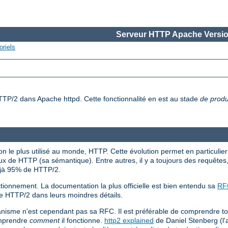
Serveur HTTP Apache Versio
oriels
HTTP/2 dans Apache httpd. Cette fonctionnalité en est au stade
de produ
 le plus utilisé au monde, HTTP. Cette évolution permet en particulier 
x de HTTP (sa sémantique). Entre autres, il y a toujours des requêtes
éjà 95% de HTTP/2.
tionnement. La documentation la plus officielle est bien entendu sa
RF
de HTTP/2 dans leurs moindres détails.
anisme n'est cependant pas sa RFC. Il est préférable de comprendre t
omprendre
comment
il fonctionne.
http2 explained
de Daniel Stenberg (l