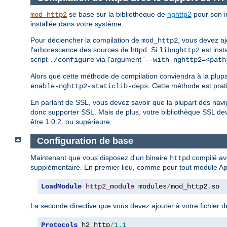
se base sur la bibliothèque de
nghttp2
pour son i
mod_http2
installée dans votre système.
Pour déclencher la compilation de
, vous devez aj
mod_http2
l'arborescence des sources de httpd. Si
est inst
libnghttp2
script
via l'argument '
./configure
--with-nghttp2=<path
Alors que cette méthode de compilation conviendra à la plupar
. Cette méthode est prat
enable-nghttp2-staticlib-deps
En parlant de SSL, vous devez savoir que la plupart des n
donc supporter SSL. Mais de plus, votre bibliothèque SSL de
être 1.0.2. ou supérieure.
Configuration de base
Maintenant que vous disposez d'un binaire
compilé av
httpd
supplémentaire. En premier lieu, comme pour tout module Ap
LoadModule
http2_module
 modules
/
mod_http2
.
so
La seconde directive que vous devez ajouter à votre fichier d
Protocols
 h2 http
/
1.1