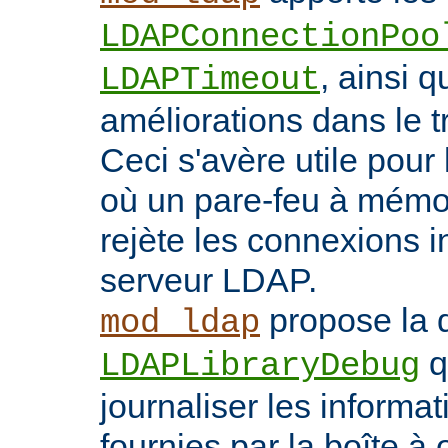
LDAPConnectionPoo
, ainsi q
LDAPTimeout
améliorations dans le t
Ceci s'avère utile pour 
où un pare-feu à mémoir
rejète les connexions i
serveur LDAP.
propose la d
mod_ldap
q
LDAPLibraryDebug
journaliser les inform
fournies par la boîte à 