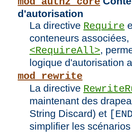
Conten
mod_authz_core
d'autorisation
La directive
e
Require
conteneurs associées
, perme
<RequireAll>
logique d'autorisation 
mod_rewrite
La directive
RewriteR
maintenant des drape
String Discard) et
[EN
simplifier les scénarios