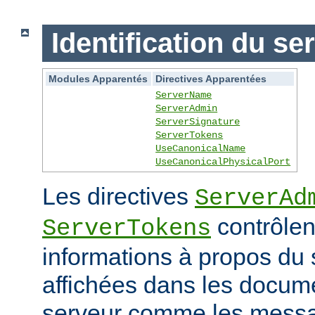
Identification du se
Modules Apparentés
Directives Apparentées
ServerName
ServerAdmin
ServerSignature
ServerTokens
UseCanonicalName
UseCanonicalPhysicalPort
Les directives
ServerAd
contrôlen
ServerTokens
informations à propos du 
affichées dans les docum
serveur comme les messag