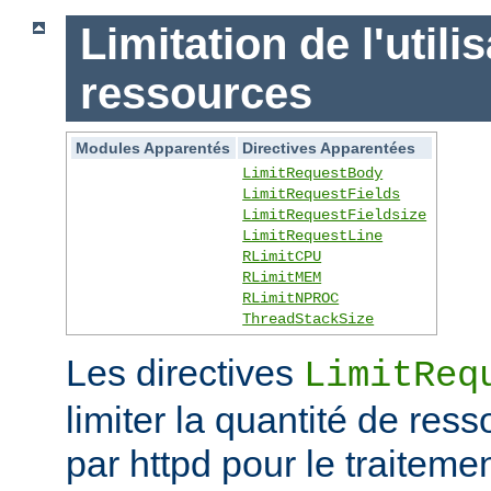
Limitation de l'utili
ressources
Modules Apparentés
Directives Apparentées
LimitRequestBody
LimitRequestFields
LimitRequestFieldsize
LimitRequestLine
RLimitCPU
RLimitMEM
RLimitNPROC
ThreadStackSize
Les directives
LimitReq
limiter la quantité de r
par httpd pour le traitem