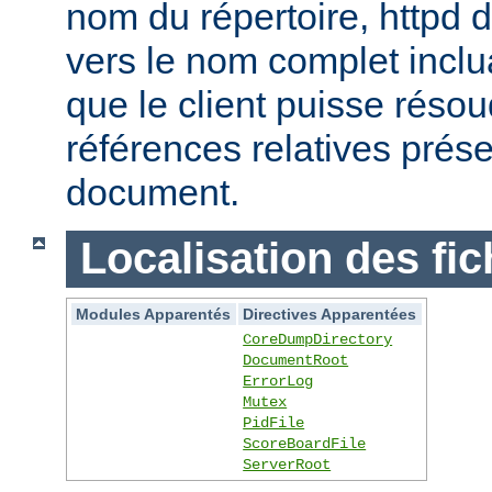
nom du répertoire, httpd do
vers le nom complet inclua
que le client puisse réso
références relatives prés
document.
Localisation des fic
Modules Apparentés
Directives Apparentées
CoreDumpDirectory
DocumentRoot
ErrorLog
Mutex
PidFile
ScoreBoardFile
ServerRoot