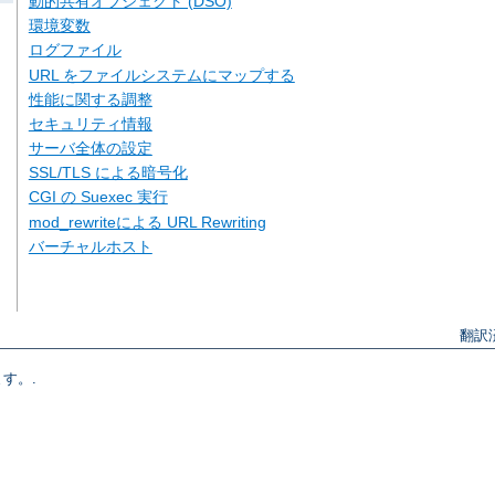
動的共有オブジェクト (DSO)
環境変数
ログファイル
URL をファイルシステムにマップする
性能に関する調整
セキュリティ情報
サーバ全体の設定
SSL/TLS による暗号化
CGI の Suexec 実行
mod_rewriteによる URL Rewriting
バーチャルホスト
翻訳
す。.