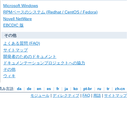
Microsoft Windows
RPMベースのシステム (Redhat / CentOS / Fedora)
Novell NetWare
EBCDIC 版
その他
よくある質問 (FAQ)
サイトマップ
開発者のためのドキュメント
ドキュメンテーションプロジェクトへの協力
その他
ウィキ
済み言語:
da
|
de
|
en
|
es
|
fr
|
ja
|
ko
|
pt-br
|
ru
|
tr
|
zh-cn
モジュール
|
ディレクティブ
|
FAQ
|
用語
|
サイトマップ