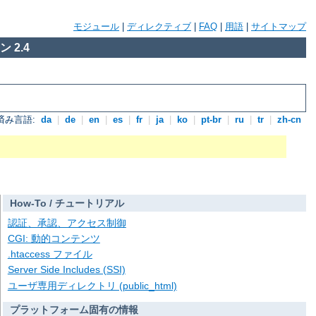
モジュール
|
ディレクティブ
|
FAQ
|
用語
|
サイトマップ
 2.4
済み言語:
da
|
de
|
en
|
es
|
fr
|
ja
|
ko
|
pt-br
|
ru
|
tr
|
zh-cn
How-To / チュートリアル
認証、承認、アクセス制御
CGI: 動的コンテンツ
.htaccess ファイル
Server Side Includes (SSI)
ユーザ専用ディレクトリ (public_html)
プラットフォーム固有の情報