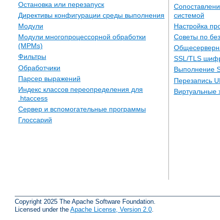
Остановка или перезапуск
Сопоставлени
системой
Директивы конфигурации среды выполнения
Настройка пр
Модули
Советы по бе
Модули многопроцессорной обработки
(MPMs)
Общесерверн
Фильтры
SSL/TLS шиф
Обработчики
Выполнение S
Парсер выражений
Перезапись U
Индекс классов переопределения для
Виртуальные 
.htaccess
Сервер и вспомогательные программы
Глоссарий
Copyright 2025 The Apache Software Foundation.
Licensed under the
Apache License, Version 2.0
.