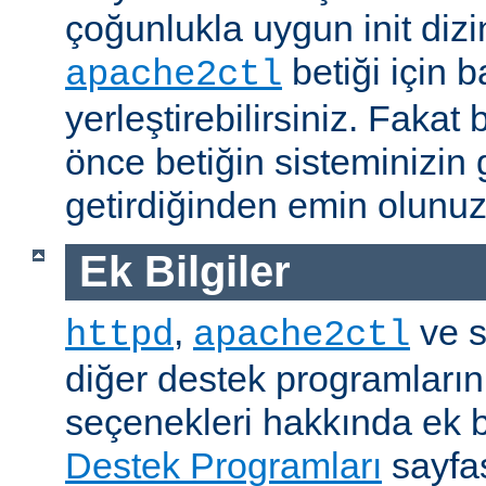
çoğunlukla uygun init dizi
betiği için b
apache2ctl
yerleştirebilirsiniz. Fak
önce betiğin sisteminizin 
getirdiğinden emin olunuz
Ek Bilgiler
,
ve s
httpd
apache2ctl
diğer destek programların
seçenekleri hakkında ek b
Destek Programları
sayfas