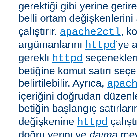
gerektiği gibi yerine getir
belli ortam değişkenlerini
çalıştırır.
, k
apache2ctl
argümanlarını
’ye 
httpd
gerekli
seçenekler
httpd
betiğine komut satırı seçe
belirtilebilir. Ayrıca,
apac
içeriğini doğrudan düzenl
betiğin başlangıç satırlar
değişkenine
çalışt
httpd
doğru yerini ve
daima
mev