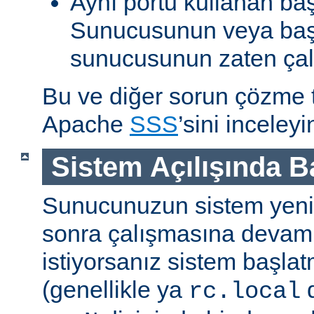
Aynı portu kullanan ba
Sunucusunun veya baş
sunucusunun zaten çal
Bu ve diğer sorun çözme ta
Apache
SSS
’sini inceleyi
Sistem Açılışında 
Sunucunuzun sistem yenid
sonra çalışmasına devam
istiyorsanız sistem başlat
(genellikle ya
d
rc.local