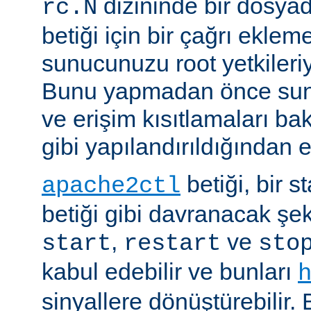
dizininde bir dosyad
rc.N
betiği için bir çağrı eklem
sunucunuzu root yetkileriy
Bunu yapmadan önce sun
ve erişim kısıtlamaları ba
gibi yapılandırıldığından 
betiği, bir s
apache2ctl
betiği gibi davranacak şek
,
ve
start
restart
sto
kabul edebilir ve bunları
sinyallere dönüştürebilir