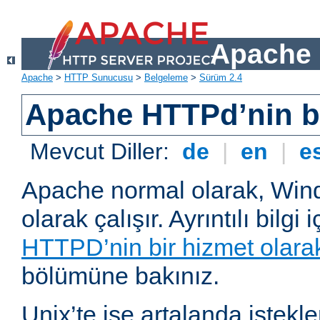
Apache 
Apache
>
HTTP Sunucusu
>
Belgeleme
>
Sürüm 2.4
Apache HTTPd’nin ba
Mevcut Diller:
de
|
en
|
e
Apache normal olarak, Wind
olarak çalışır. Ayrıntılı bilgi 
HTTPD’nin bir hizmet olarak 
bölümüne bakınız.
Unix’te ise artalanda istekl