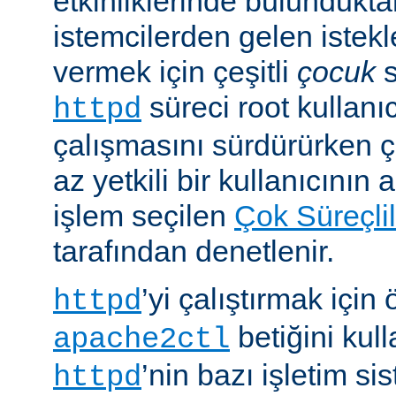
etkinliklerinde bulundukt
istemcilerden gelen istekl
vermek için çeşitli
çocuk
s
süreci root kullanıc
httpd
çalışmasını sürdürürken 
az yetkili bir kullanıcının 
işlem seçilen
Çok Süreçli
tarafından denetlenir.
’yi çalıştırmak için
httpd
betiğini kull
apache2ctl
’nin bazı işletim si
httpd